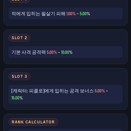
적에게 입히는 필살기 피해
1.00%
~
5.00
%
SLOT 2
기본 사격 공격력
5.00%
~
10.00
%
SLOT 3
[캐릭터: 피콜로]에게 입히는 공격 보너스
5.00%
~
15.00
%
RANK CALCULATOR