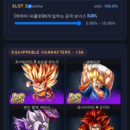
SLOT 3
online
slot:
100.0%
[캐릭터: 피콜로]에게 입히는 공격 보너스
15.00
%
5.00% – 15.00%
EQUIPPABLE CHARACTERS · 134
초사이어인 3 손오공 (미니)
초베지트
변이 합체 자마스
초사이어인 4 오지터