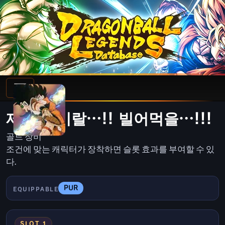
제… 제기랄…!! 빌어먹을…!!!
골드 장비
조건에 맞는 캐릭터가 장착하면 슬롯 효과를 부여할 수 있
다.
PUR
EQUIPPABLE
SLOT 1