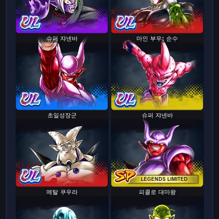
슈퍼 쟈넨바
마인 부우: 순수
초일성장군
슈퍼 쟈넨바
LEGENDS LIMITED
메탈 쿠우라
피콜로 대마왕