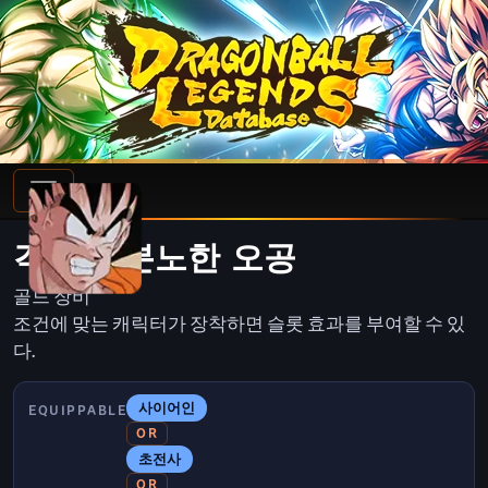
격하게 분노한 오공
골드 장비
조건에 맞는 캐릭터가 장착하면 슬롯 효과를 부여할 수 있
다.
사이어인
EQUIPPABLE
OR
초전사
OR