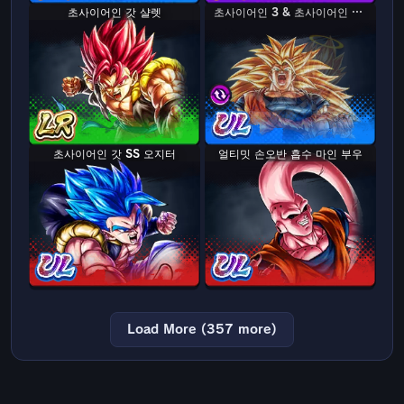
초사이어인 갓 샬렛
초사이어인 3 & 초사이어인 2 손오공 & 베지터
초사이어인 3 & 초사이어인 2 손오공 & 베지터
초사이어인 갓 SS 오지터
얼티밋 손오반 흡수 마인 부우
Load More (357 more)