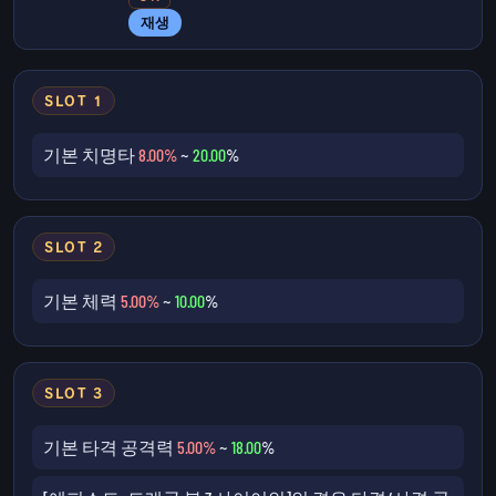
재생
SLOT 1
기본 치명타
8.00%
~
20.00
%
SLOT 2
기본 체력
5.00%
~
10.00
%
SLOT 3
기본 타격 공격력
5.00%
~
18.00
%