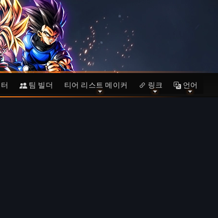
이터
팀 빌더
티어 리스트 메이커
링크
언어