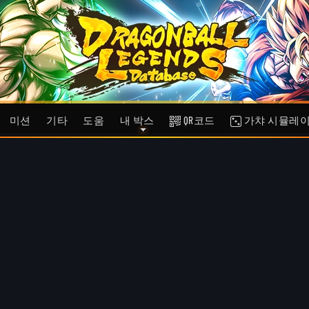
미션
기타
도움
내 박스
QR코드
가챠 시뮬레