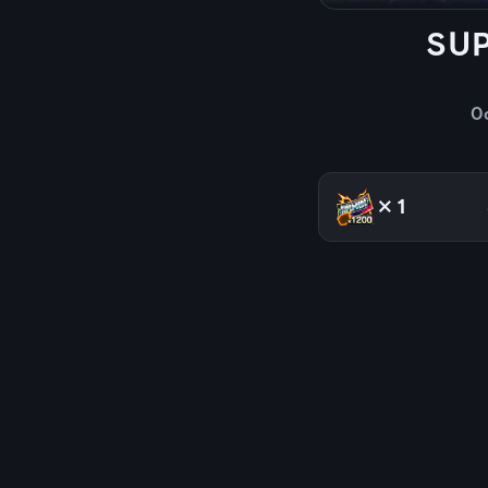
SU
O
×1