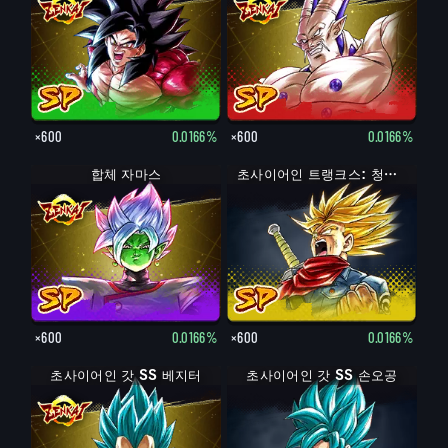
×600
0.0166%
×600
0.0166%
합체 자마스
초사이어인 트랭크스: 청년기 (분노)
×600
0.0166%
×600
0.0166%
초사이어인 갓 SS 베지터
초사이어인 갓 SS 손오공