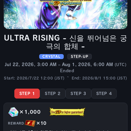
ULTRA RISING - 신을 뛰어넘은 궁
극의 합체 -
CRYSTAL
STEP-UP
Jul 22, 2026, 3:00 AM – Aug 1, 2026, 6:00 AM
(UTC)
Ended
Start: 2026/7/22 12:00 (JST) ~ End: 2026/8/1 15:00 (JST)
STEP 1
STEP 2
STEP 3
STEP 4
×1,000
×10
REWARD