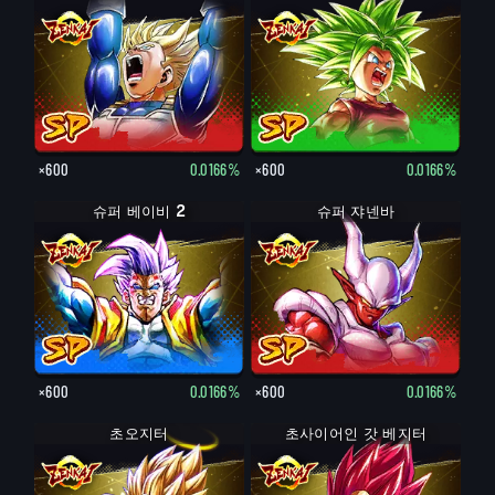
×600
0.0166%
×600
0.0166%
슈퍼 베이비 2
슈퍼 쟈넨바
×600
0.0166%
×600
0.0166%
초오지터
초사이어인 갓 베지터
초사이어인 베지터