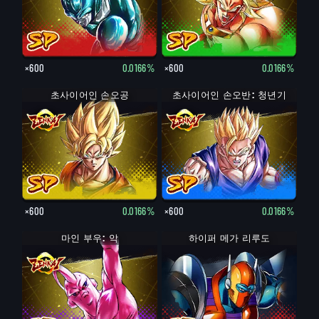
×600
0.0166%
×600
0.0166%
초사이어인 손오공
초사이어인 손오반: 청년기
×600
0.0166%
×600
0.0166%
마인 부우: 악
하이퍼 메가 리루도