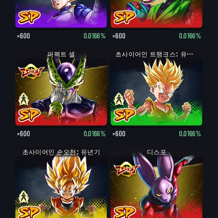
×600
0.0166%
×600
0.0166%
완전체 셀
퍼펙트 셀
트랭크스: 유년기
초사이어인 트랭크스: 유년기
×600
0.0166%
×600
0.0166%
초사이어인 손오천: 유년기
손오천: 유년기
디스포