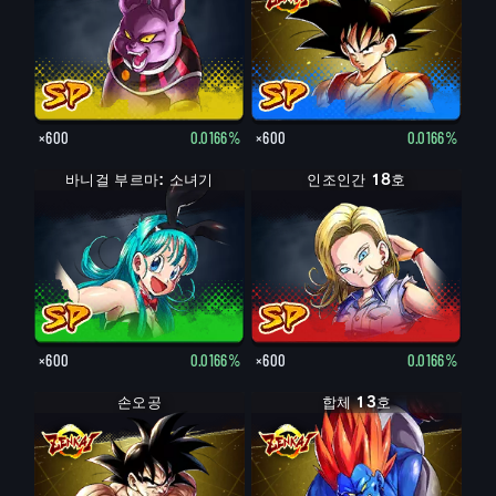
×600
0.0166%
×600
0.0166%
바니걸 부르마: 소녀기
인조인간 18호
×600
0.0166%
×600
0.0166%
손오공
합체 13호