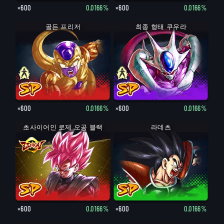
×600
0.0166%
×600
0.0166%
최종 형태 프리저
골든 프리저
최종 형태 쿠우라
쿠우라
×600
0.0166%
×600
0.0166%
초사이어인 로제 오공 블랙
라데츠
×600
0.0166%
×600
0.0166%