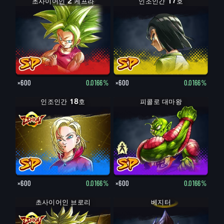
초사이어인 2 케프라
인조인간 17호
×600
0.0166%
×600
0.0166%
인조인간 18호
피콜로 대마왕: 노인
피콜로 대마왕
×600
0.0166%
×600
0.0166%
초사이어인 브로리
베지터