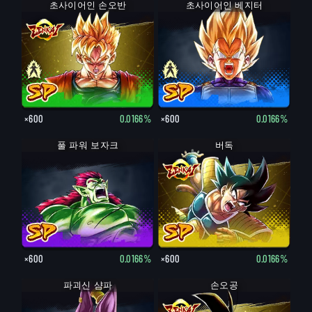
초사이어인 손오반
손오반
초사이어인 베지터
베지터
×600
0.0166%
×600
0.0166%
풀 파워 보자크
버독
×600
0.0166%
×600
0.0166%
파괴신 샴파
손오공