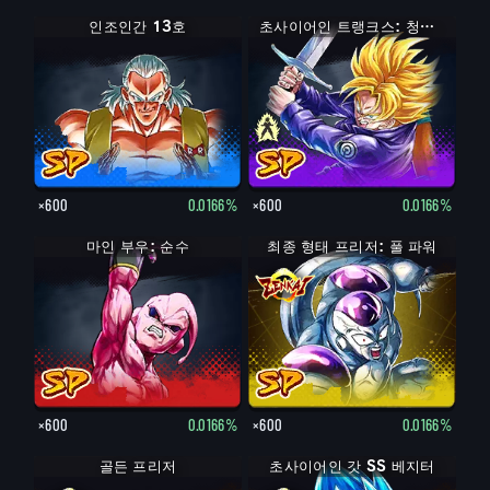
인조인간 13호
트랭크스: 청년기
초사이어인 트랭크스: 청년기
×600
0.0166%
×600
0.0166%
마인 부우: 순수
최종 형태 프리저: 풀 파워
×600
0.0166%
×600
0.0166%
골든 프리저
초사이어인 갓 SS 베지터