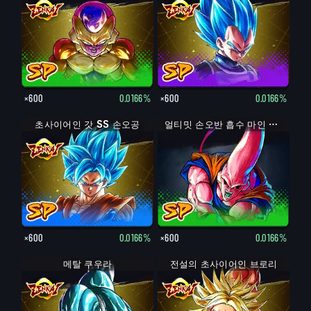
×600
0.0166%
×600
0.0166%
초사이어인 갓 SS 손오공
얼티밋 손오반 흡수 마인 부우
×600
0.0166%
×600
0.0166%
메탈 쿠우라
전설의 초사이어인 브로리