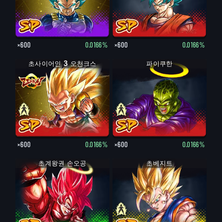
×600
0.0166%
×600
0.0166%
초사이어인 3 오천크스
초사이어인 오천크스
파이쿠한
파이쿠한
×600
0.0166%
×600
0.0166%
초계왕권 손오공
초베지트
베지트