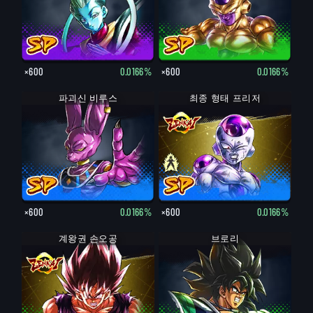
×600
0.0166%
×600
0.0166%
파괴신 비루스
최종 형태 프리저
최종 형태 프리저
×600
0.0166%
×600
0.0166%
계왕권 손오공
브로리