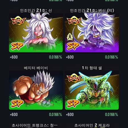
인조인간 21호: 선
인조인간 21호: 변신 (악)
인조인간 21호: 악
×600
0.0166%
×600
0.0166%
베지터 베이비
1차 형태 셀
×600
0.0166%
×600
0.0166%
초사이어인 트랭크스: 청년기
초사이어인 2 케프라