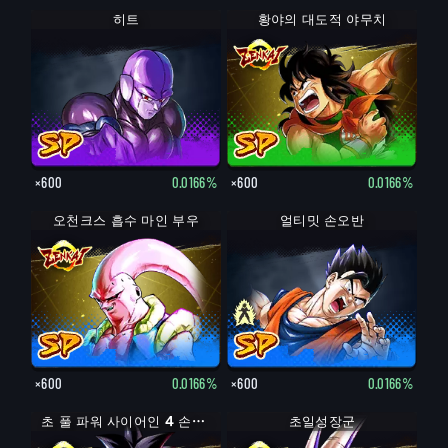
히트
황야의 대도적 야무치
×600
0.0166%
×600
0.0166%
오천크스 흡수 마인 부우
손오반: 청년기
얼티밋 손오반
×600
0.0166%
×600
0.0166%
초 풀 파워 사이어인 4 손오공
초일성장군