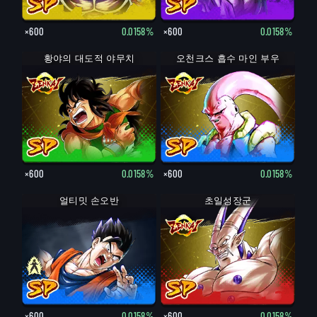
×600
0.0158%
×600
0.0158%
황야의 대도적 야무치
오천크스 흡수 마인 부우
×600
0.0158%
×600
0.0158%
손오반: 청년기
얼티밋 손오반
초일성장군
×600
0.0158%
×600
0.0158%