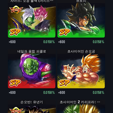
자마스: 오공 블랙 (어시스트)
브로리
×600
0.0158%
×600
0.0158%
네일과 융합 피콜로
초사이어인 손오공
×600
0.0158%
×600
0.0158%
손오반: 유년기
손오반: 유년기 (어시스트: 피콜로)
초사이어인 2 카리프라: 케일 (어시스트)