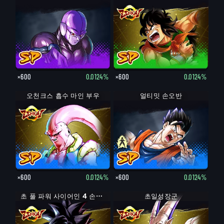
×600
0.0124%
×600
0.0124%
오천크스 흡수 마인 부우
손오반: 청년기
얼티밋 손오반
×600
0.0124%
×600
0.0124%
초 풀 파워 사이어인 4 손오공
초일성장군