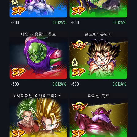
×600
0.0124%
×600
0.0124%
네일과 융합 피콜로
손오반: 유년기
손오반: 유년기 (어시스트: 피콜로)
×600
0.0124%
×600
0.0124%
초사이어인 2 카리프라: 케일 (어시스트)
파괴신 톳포