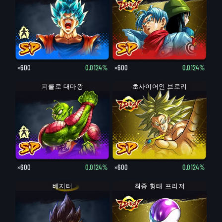
×600
0.0124%
×600
0.0124%
피콜로 대마왕: 노인
피콜로 대마왕
초사이어인 브로리
×600
0.0124%
×600
0.0124%
베지터
최종 형태 프리저