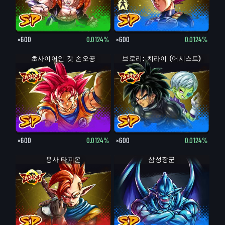
×600
0.0124%
×600
0.0124%
초사이어인 갓 손오공
브로리: 치라이 (어시스트)
×600
0.0124%
×600
0.0124%
용사 타피온
삼성장군