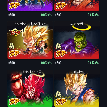
×600
0.0124%
×600
0.0124%
초사이어인 3 오천크스
초사이어인 오천크스
파이쿠한
파이쿠한
×600
0.0124%
×600
0.0124%
초계왕권 손오공
초베지트
베지트