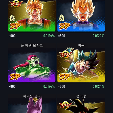
×600
0.0124%
×600
0.0124%
풀 파워 보자크
버독
×600
0.0124%
×600
0.0124%
파괴신 샴파
손오공