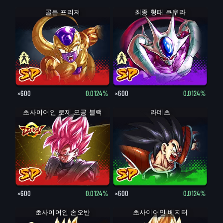
최종 형태 프리저
골든 프리저
최종 형태 쿠우라
쿠우라
×600
0.0124%
×600
0.0124%
초사이어인 로제 오공 블랙
라데츠
×600
0.0124%
×600
0.0124%
초사이어인 손오반
손오반
초사이어인 베지터
베지터