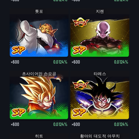
톳포
지렌
×600
0.0124%
×600
0.0124%
초사이어인 손오공
타레스
×600
0.0124%
×600
0.0124%
히트
황야의 대도적 야무치