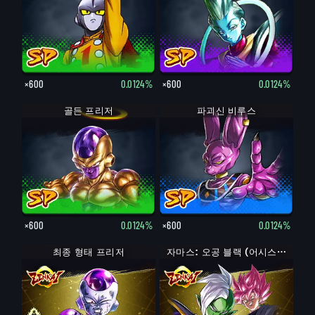
×600
0.0124%
×600
0.0124%
골든 프리저
파괴신 비루스
×600
0.0124%
×600
0.0124%
최종 형태 프리저
최종 형태 프리저
자마스: 오공 블랙 (어시스트)