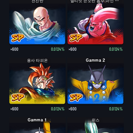
천진반
얼티밋 손오반 흡수 마인 부우
×600
0.0124%
×600
0.0124%
용사 타피온
Gamma 2
×600
0.0124%
×600
0.0124%
Gamma 1
위스