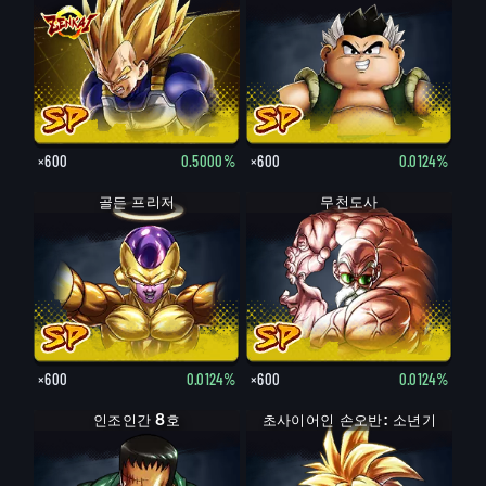
×600
0.5000%
×600
0.0124%
골든 프리저
무천도사
×600
0.0124%
×600
0.0124%
인조인간 8호
초사이어인 손오반: 소년기