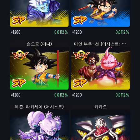
×1200
0.0112%
×1200
0.0112%
손오공 (미니)
마인 부우: 선 (어시스트: 미스터 사탄)
×1200
0.0112%
×1200
0.0112%
레즌: 라카세이 (어시스트)
카카오