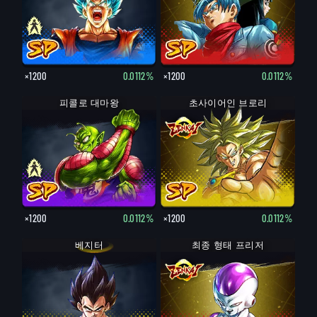
×1200
0.0112%
×1200
0.0112%
피콜로 대마왕: 노인
피콜로 대마왕
초사이어인 브로리
×1200
0.0112%
×1200
0.0112%
베지터
최종 형태 프리저