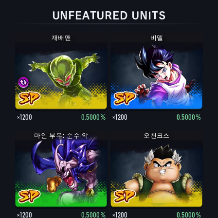
UNFEATURED UNITS
재배맨
내퍼
비델
×1200
0.5000%
×1200
0.5000%
마인 부우: 순수 악
오천크스
×1200
0.5000%
×1200
0.5000%