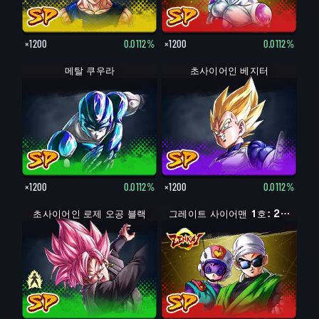
×1200
0.0112%
×1200
0.0112%
메탈 쿠우라
초사이어인 베지터
×1200
0.0112%
×1200
0.0112%
초사이어인 로제 오공 블랙
오공 블랙
그레이트 사이어맨 1호: 2호 (어시스트)