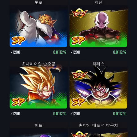
톳포
지렌
×1200
0.0112%
×1200
0.0112%
초사이어인 손오공
타레스
×1200
0.0112%
×1200
0.0112%
히트
황야의 대도적 야무치