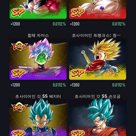
×1200
0.0112%
×1200
0.0112%
합체 자마스
초사이어인 트랭크스: 청년기 (분노)
×1200
0.0112%
×1200
0.0112%
초사이어인 갓 SS 베지터
초사이어인 갓 SS 손오공