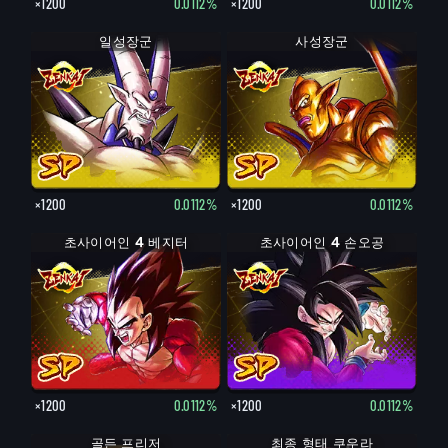
×1200
0.0112%
×1200
0.0112%
일성장군
사성장군
×1200
0.0112%
×1200
0.0112%
초사이어인 4 베지터
초사이어인 4 손오공
×1200
0.0112%
×1200
0.0112%
최종 형태 프리저
골든 프리저
최종 형태 쿠우라
쿠우라