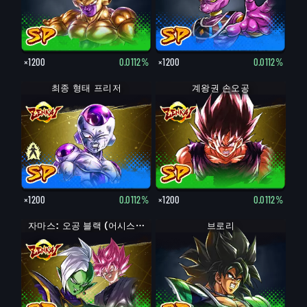
×1200
0.0112%
×1200
0.0112%
최종 형태 프리저
최종 형태 프리저
계왕권 손오공
×1200
0.0112%
×1200
0.0112%
자마스: 오공 블랙 (어시스트)
브로리