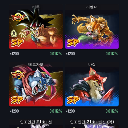
버독
버독
라벤더
×1200
0.0112%
×1200
0.0112%
베르가모
바질
×1200
0.0112%
×1200
0.0112%
인조인간 21호: 선
인조인간 21호: 변신 (악)
인조인간 21호: 악