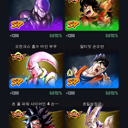
×1200
0.0112%
×1200
0.0112%
오천크스 흡수 마인 부우
손오반: 청년기
얼티밋 손오반
×1200
0.0112%
×1200
0.0112%
초 풀 파워 사이어인 4 손오공
초일성장군