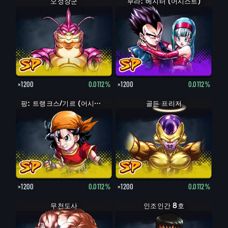
오성장군
부라: 베지터 (어시스트)
×1200
0.0112%
×1200
0.0112%
팡: 트랭크스/기르 (어시스트)
골든 프리저
×1200
0.0112%
×1200
0.0112%
무천도사
인조인간 8호