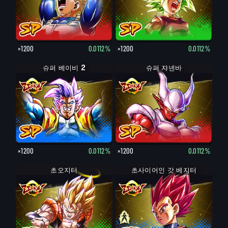
×1200
0.0112%
×1200
0.0112%
슈퍼 베이비 2
슈퍼 쟈넨바
×1200
0.0112%
×1200
0.0112%
초오지터
초사이어인 갓 베지터
초사이어인 베지터