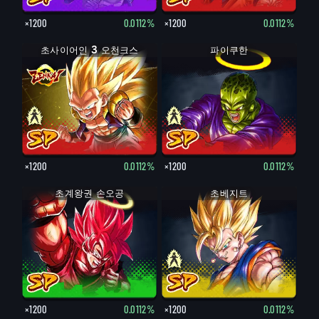
×1200
0.0112%
×1200
0.0112%
초사이어인 3 오천크스
초사이어인 오천크스
파이쿠한
파이쿠한
×1200
0.0112%
×1200
0.0112%
초계왕권 손오공
초베지트
베지트
×1200
0.0112%
×1200
0.0112%