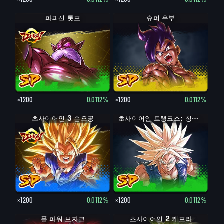
파괴신 톳포
슈퍼 우부
×1200
0.0112%
×1200
0.0112%
초사이어인 3 손오공
초사이어인 트랭크스: 청년기
×1200
0.0112%
×1200
0.0112%
풀 파워 보자크
보자크
초사이어인 2 케프라