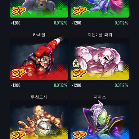
×1200
0.0112%
×1200
0.0112%
카세랄
지렌: 풀 파워
지렌
×1200
0.0112%
×1200
0.0112%
무천도사
자마스