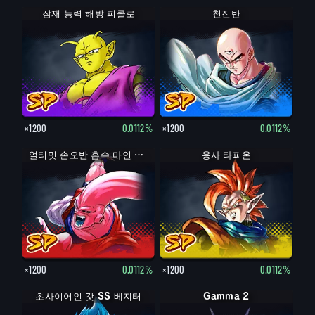
잠재 능력 해방 피콜로
천진반
×1200
0.0112%
×1200
0.0112%
얼티밋 손오반 흡수 마인 부우
용사 타피온
×1200
0.0112%
×1200
0.0112%
초사이어인 갓 SS 베지터
초사이어인 베지터
Gamma 2