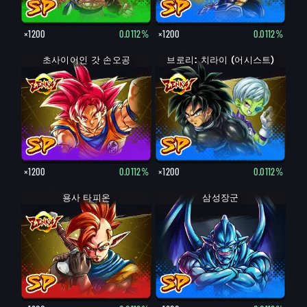
×1200
0.0112%
×1200
0.0112%
초사이어인 갓 손오공
브로리: 치라이 (어시스트)
×1200
0.0112%
×1200
0.0112%
용사 타피온
삼성장군