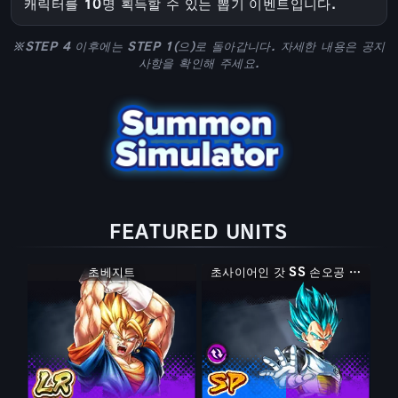
캐릭터를 10명 획득할 수 있는 뽑기 이벤트입니다.
※STEP 4 이후에는 STEP 1(으)로 돌아갑니다. 자세한 내용은 공지
사항을 확인해 주세요.
FEATURED UNITS
초베지트
초사이어인 갓 SS 손오공 & 베지터
초사이어인 갓 SS 손오공 & 베지터