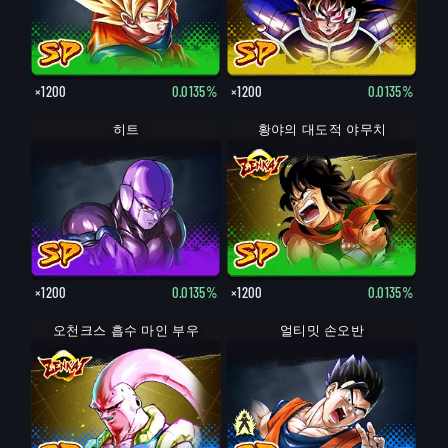
×1200
0.0135%
×1200
0.0135%
히트
황야의 대도적 야무치
×1200
0.0135%
×1200
0.0135%
오천크스 흡수 마인 부우
얼티밋 손오반