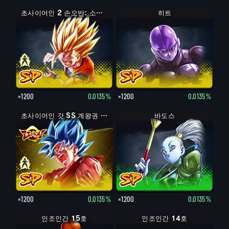
초사이어인 2 손오반: 소년기
히트
×1200
0.0135%
×1200
0.0135%
초사이어인 갓 SS 계왕권 손오공
바도스
×1200
0.0135%
×1200
0.0135%
인조인간 15호
인조인간 14호