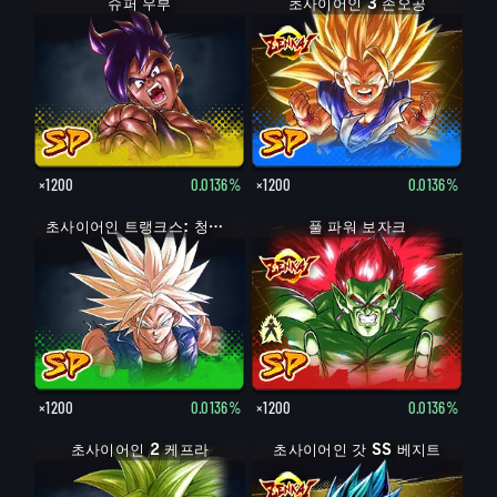
슈퍼 우부
초사이어인 3 손오공
×1200
0.0136%
×1200
0.0136%
초사이어인 트랭크스: 청년기
풀 파워 보자크
×1200
0.0136%
×1200
0.0136%
초사이어인 2 케프라
초사이어인 갓 SS 베지트