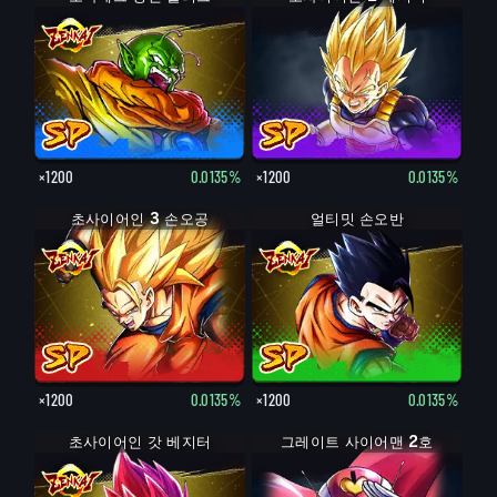
×1200
0.0135%
×1200
0.0135%
초사이어인 3 손오공
얼티밋 손오반
×1200
0.0135%
×1200
0.0135%
초사이어인 갓 베지터
그레이트 사이어맨 2호