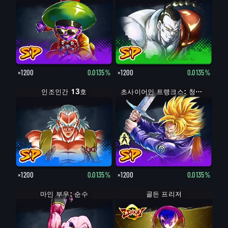
×1200
0.0135%
×1200
0.0135%
인조인간 13호
초사이어인 트랭크스: 청년기
×1200
0.0135%
×1200
0.0135%
마인 부우: 순수
골든 프리저