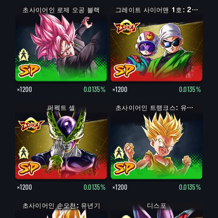
초사이어인 로제 오공 블랙
그레이트 사이어맨 1호: 2호 (어시스트)
×1200
0.0135%
×1200
0.0135%
퍼펙트 셀
초사이어인 트랭크스: 유년기
×1200
0.0135%
×1200
0.0135%
초사이어인 손오천: 유년기
디스포