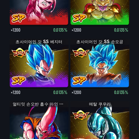
×1200
0.0135%
×1200
0.0135%
초사이어인 갓 SS 베지터
초사이어인 갓 SS 손오공
×1200
0.0135%
×1200
0.0135%
얼티밋 손오반 흡수 마인 부우
메탈 쿠우라