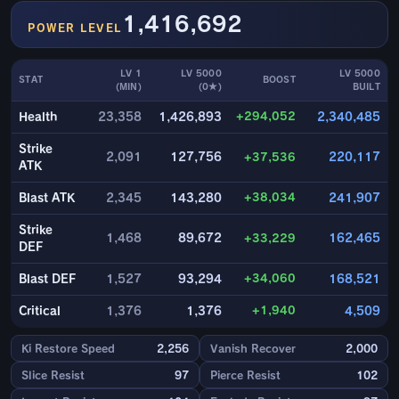
1,416,692
POWER LEVEL
LV 1
LV 5000
LV 5000
STAT
BOOST
(MIN)
(0★)
BUILT
+294,052
Health
23,358
1,426,893
2,340,485
Strike
2,091
127,756
+37,536
220,117
ATK
+38,034
Blast ATK
2,345
143,280
241,907
Strike
1,468
89,672
+33,229
162,465
DEF
+34,060
Blast DEF
1,527
93,294
168,521
+1,940
Critical
1,376
1,376
4,509
Ki Restore Speed
2,256
Vanish Recover
2,000
Slice Resist
97
Pierce Resist
102