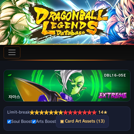
DBL16-05E
자마스
★
★
★
★
★
★
★
★
★
★
★
★
★
★
Limit-break
14★
▣ Card Art Assets (13)
Soul Boost
Arts Boost