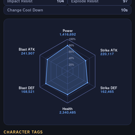
Impact Resist
104
Explode Resist
97
Change Cool Down
10s
Power
1,416,692
100%
80%
Blast ATK
Strike ATK
60%
241,907
220,117
40%
20%
Blast DEF
Strike DEF
168,521
162,465
Health
2,340,485
CHARACTER TAGS