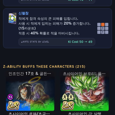
신렬참
적에게 참격 속성의 큰 피해를 입힙니다.
사용 시 적에게 입히는 피해가 20% 증가합니다.
(15카운트)
↑
↑
적중 시 40% 확률로 적을 마비시킵니다.
Ki Cost 50 → 49
ARTS STATS BY LEVEL
Z-ABILITY BUFFS THESE CHARACTERS (215)
인조인간 17호 & 골든 프리저
인조인간 17호 & 골든 프리저
초사이어인 브로리: 풀 파워
초사이어인 로제/초극악화 오공 블랙
초사이어인 갓 샬렛