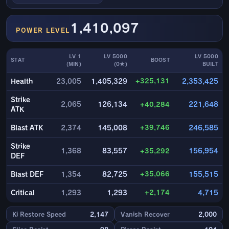
1,410,097
POWER LEVEL
LV 1
LV 5000
LV 5000
STAT
BOOST
(MIN)
(0★)
BUILT
+325,131
Health
23,005
1,405,329
2,353,425
Strike
2,065
126,134
+40,284
221,648
ATK
+39,746
Blast ATK
2,374
145,008
246,585
Strike
1,368
83,557
+35,292
156,954
DEF
+35,066
Blast DEF
1,354
82,725
155,515
+2,174
Critical
1,293
1,293
4,715
Ki Restore Speed
2,147
Vanish Recover
2,000