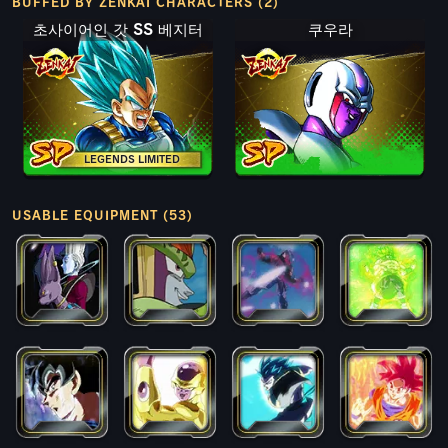
BUFFED BY ZENKAI CHARACTERS (2)
초사이어인 갓 SS 베지터
쿠우라
LEGENDS LIMITED
USABLE EQUIPMENT (53)