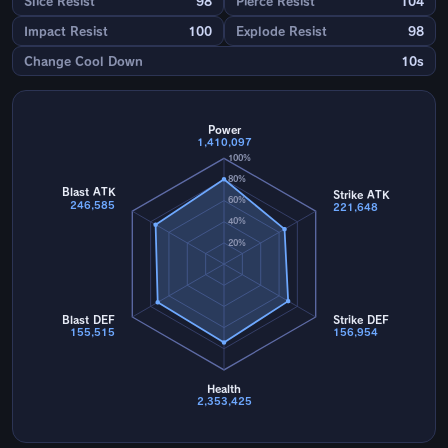
Slice Resist
98
Pierce Resist
104
Impact Resist
100
Explode Resist
98
Change Cool Down
10s
Power
1,410,097
100%
80%
Blast ATK
Strike ATK
60%
246,585
221,648
40%
20%
Blast DEF
Strike DEF
155,515
156,954
Health
2,353,425