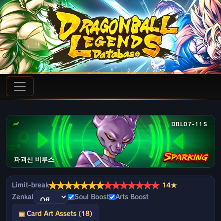
DBL07-11S
파괴신 비루스
★
★
★
★
★
★
★
★
★
★
★
★
★
★
Limit-break
14★
Zenkai
Soul Boost
Arts Boost
▣ Card Art Assets (18)