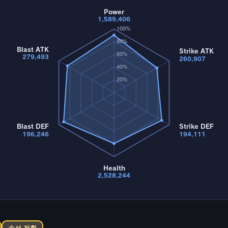
Power
1,589,406
100%
80%
Blast ATK
Strike ATK
60%
279,493
260,907
40%
20%
Blast DEF
Strike DEF
196,246
194,111
Health
2,528,244