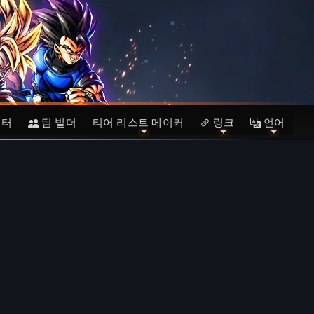
이터
팀 빌더
티어 리스트 메이커
링크
언어