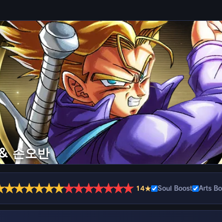
& 손오반
★
★
★
★
★
★
★
★
★
★
★
★
★
★
14★
Soul Boost
Arts Bo