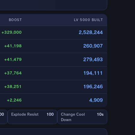
BOOST
LV 5000 BUILT
2,528,244
+329,000
260,907
+41,198
279,493
+41,479
194,111
+37,764
196,246
+38,251
4,909
+2,246
00
Explode Resist
100
Change Cool
10s
Down