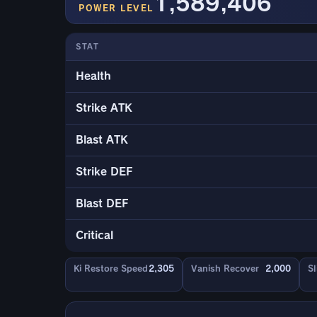
1,589,406
POWER LEVEL
STAT
Health
Strike ATK
Blast ATK
Strike DEF
Blast DEF
Critical
Ki Restore Speed
2,305
Vanish Recover
2,000
Sl