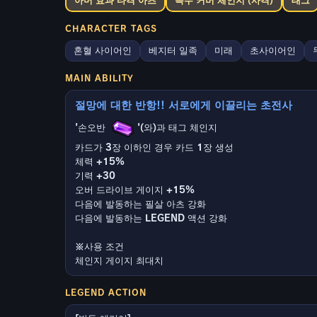
아머 효과 타격 아츠
특수 커버 체인지 (사격)
태그
CHARACTER TAGS
혼혈 사이어인
베지터 일족
미래
초사이어인
MAIN ABILITY
절망에 대한 반항!! 서로에게 이끌리는 초전사
'손오반
'(와)과 태그 체인지
카드가 3장 이하인 경우 카드 1장 생성
체력 +15%
기력 +30
오버 드라이브 게이지 +15%
다음에 발동하는 필살 아츠 강화
다음에 발동하는 LEGEND 액션 강화
※사용 조건
체인지 게이지 최대치
LEGEND ACTION