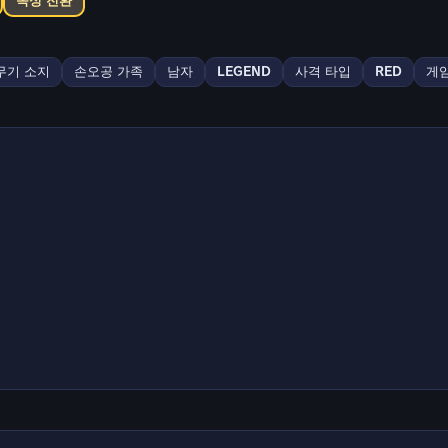
속성 전환
무기 소지
손오공 가족
남자
LEGEND
사격 타입
RED
게