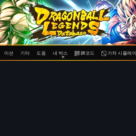
미션
기타
도움
내 박스
QR코드
가챠 시뮬레