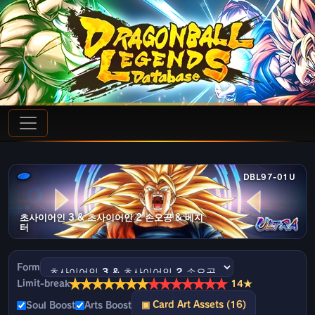
DBL97-01U
초사이어인 3 & 초사이어인 2 손오공 & 베지
터
Form
★
★
★
★
★
★
★
★
★
★
★
★
★
★
Limit-break
14★
▣ Card Art Assets (16)
Soul Boost
Arts Boost