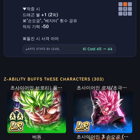
▼적중 시
↑
↑
드래곤 볼 +1 (2회)
※'손오공', '베지터' 횟수 공유
적의 기력 -50
※돌진 시 사격 아머
Ki Cost 45 → 44
ARTS STATS BY LEVEL
Z-ABILITY BUFFS THESE CHARACTERS (303)
초사이어인 브로리: 풀 파워
초사이어인 로제/초극악화 오공 블랙
버독
초사이어인 3 손오공 (미니)