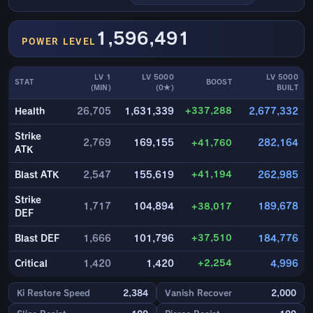
1,596,491
POWER LEVEL
LV 1
LV 5000
LV 5000
STAT
BOOST
(MIN)
(0★)
BUILT
+337,288
Health
26,705
1,631,339
2,677,332
Strike
2,769
169,155
+41,760
282,164
ATK
+41,194
Blast ATK
2,547
155,619
262,985
Strike
1,717
104,894
+38,017
189,678
DEF
+37,510
Blast DEF
1,666
101,796
184,776
+2,254
Critical
1,420
1,420
4,996
Ki Restore Speed
2,384
Vanish Recover
2,000