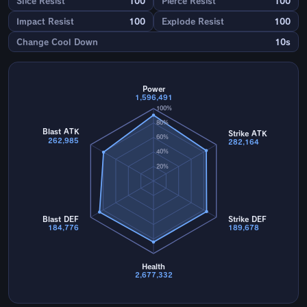
Slice Resist
100
Pierce Resist
100
Impact Resist
100
Explode Resist
100
Change Cool Down
10s
Power
1,596,491
100%
80%
Blast ATK
Strike ATK
60%
262,985
282,164
40%
20%
Blast DEF
Strike DEF
184,776
189,678
Health
2,677,332