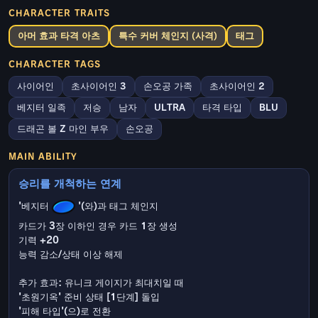
CHARACTER TRAITS
아머 효과 타격 아츠
특수 커버 체인지 (사격)
태그
CHARACTER TAGS
사이어인
초사이어인 3
손오공 가족
초사이어인 2
베지터 일족
저승
남자
ULTRA
타격 타입
BLU
드래곤 볼 Z 마인 부우
손오공
MAIN ABILITY
승리를 개척하는 연계
'베지터
'(와)과 태그 체인지
카드가 3장 이하인 경우 카드 1장 생성
기력 +20
능력 감소/상태 이상 해제
추가 효과: 유니크 게이지가 최대치일 때
'초원기옥' 준비 상태 [1단계] 돌입
'피해 타입'(으)로 전환