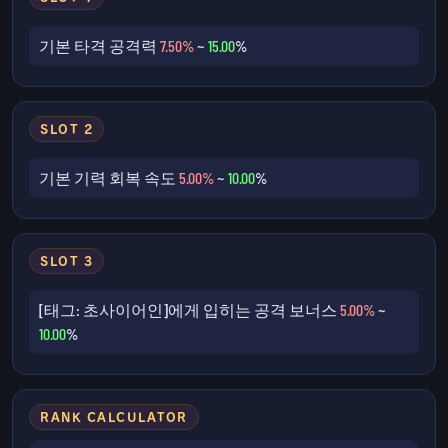
기본 타격 공격력
7.50%
~
15.00
%
SLOT 2
기본 기력 회복 속도
5.00%
~
10.00
%
SLOT 3
[태그: 초사이어인]에게 입히는 공격 보너스
5.00%
~
10.00
%
RANK CALCULATOR