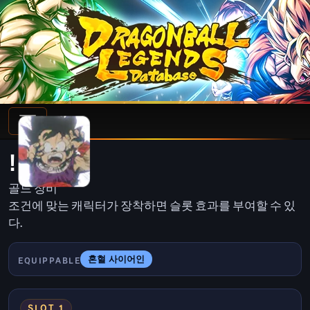
!!!
골드 장비
조건에 맞는 캐릭터가 장착하면 슬롯 효과를 부여할 수 있
다.
혼혈 사이어인
EQUIPPABLE
SLOT 1