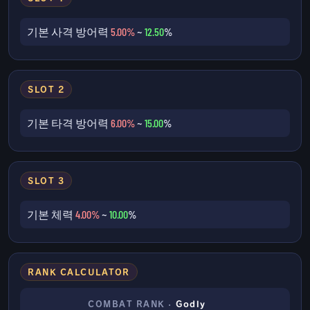
기본 사격 방어력
5.00%
~
12.50
%
SLOT 2
기본 타격 방어력
6.00%
~
15.00
%
SLOT 3
기본 체력
4.00%
~
10.00
%
RANK CALCULATOR
COMBAT RANK ·
Godly