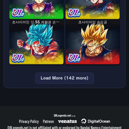
초사이어인 갓 SS 계왕권 손오공
초사이어인 손오공
Load More (142 more)
DBLegends.net
v1.1.5a
Privacy Policy
Patreon
DBLegends.net is not affiliated with or endorsed by Bandai Namco Entertainment