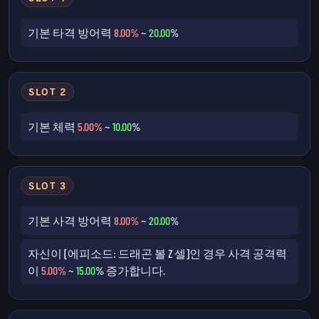
기본 타격 방어력
8.00%
~
20.00
%
SLOT 2
기본 체력
5.00%
~
10.00
%
SLOT 3
기본 사격 방어력
8.00%
~
20.00
%
자신이 [에피소드: 드래곤 볼 Z 셀]인 경우 사격 공격력
이
5.00%
~
15.00
% 증가합니다.