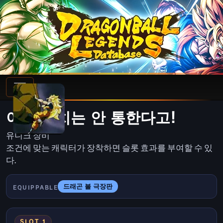
이런 펀치는 안 통한다고!
유니크 장비
조건에 맞는 캐릭터가 장착하면 슬롯 효과를 부여할 수 있
다.
드래곤 볼 극장판
EQUIPPABLE
SLOT 1