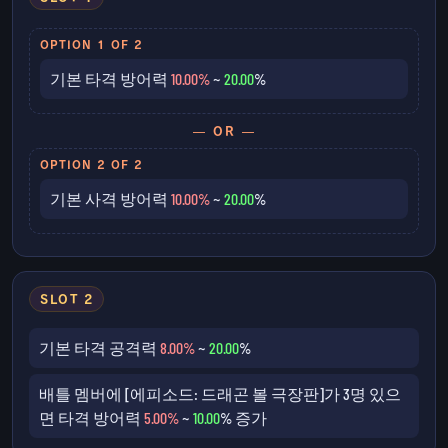
OPTION 1 OF 2
기본 타격 방어력
10.00%
~
20.00
%
— OR —
OPTION 2 OF 2
기본 사격 방어력
10.00%
~
20.00
%
SLOT 2
기본 타격 공격력
8.00%
~
20.00
%
배틀 멤버에 [에피소드: 드래곤 볼 극장판]가 3명 있으
면 타격 방어력
5.00%
~
10.00
% 증가