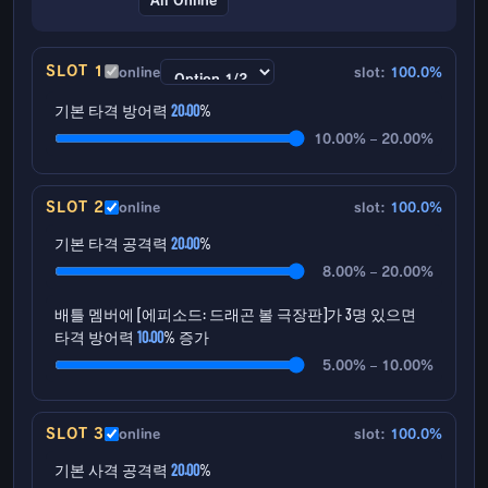
SLOT 1
online
slot:
100.0%
기본 타격 방어력
20.00
%
10.00% – 20.00%
SLOT 2
online
slot:
100.0%
기본 타격 공격력
20.00
%
8.00% – 20.00%
배틀 멤버에 [에피소드: 드래곤 볼 극장판]가 3명 있으면
타격 방어력
10.00
% 증가
5.00% – 10.00%
SLOT 3
online
slot:
100.0%
기본 사격 공격력
20.00
%