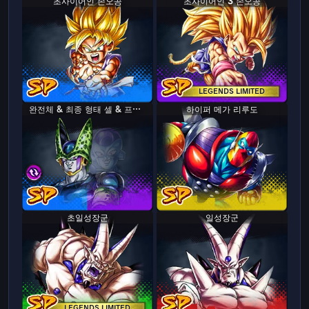
초사이어인 손오공
초사이어인 3 손오공
LEGENDS LIMITED
완전체 & 최종 형태 셀 & 프리저
완전체 & 최종 형태 셀 & 프리저
하이퍼 메가 리루도
초일성장군
일성장군
LEGENDS LIMITED