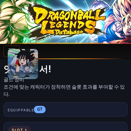
앗! 거기 서!
골드 장비
조건에 맞는 캐릭터가 장착하면 슬롯 효과를 부여할 수 있
다.
GT
EQUIPPABLE
SLOT 1