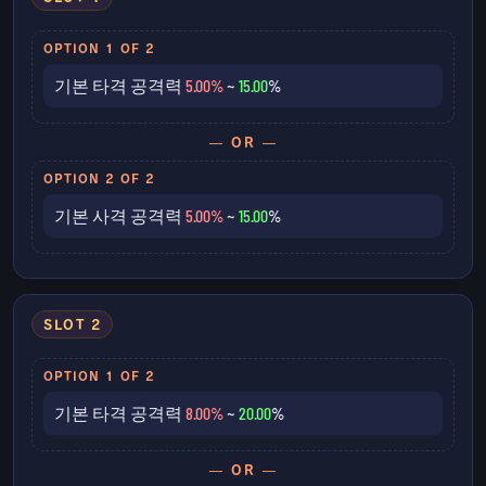
OPTION 1 OF 2
기본 타격 공격력
5.00%
~
15.00
%
— OR —
OPTION 2 OF 2
기본 사격 공격력
5.00%
~
15.00
%
SLOT 2
OPTION 1 OF 2
기본 타격 공격력
8.00%
~
20.00
%
— OR —