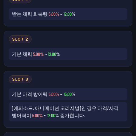
받는 체력 회복량
5.00%
~
12.00
%
SLOT 2
기본 체력
5.00%
~
12.00
%
SLOT 3
기본 타격 방어력
5.00%
~
15.00
%
[에피소드: 애니메이션 오리지널]인 경우 타격/사격
방어력이
5.00%
~
12.00
% 증가합니다.