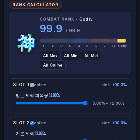
RANK CALCULATOR
COMBAT RANK ·
Godly
99.9
/ 99.9
F
E
D
C
B
A
S
Z
Z+
Godly
All Max
All Min
All Mid
All Online
SLOT 1
online
slot:
100.0%
받는 체력 회복량
12.00
%
5.00% – 12.00%
SLOT 2
online
slot:
100.0%
기본 체력
12.00
%