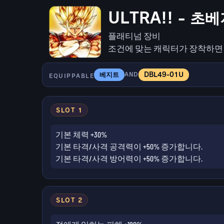
ULTRA!! - 초
플래티넘 장비
조건에 맞는 캐릭터가 장착하면 
베지트
DBL49-01U
AND
EQUIPPABLE
SLOT 1
기본 체력 +30%
기본 타격/사격 공격력이 +50% 증가합니다.
기본 타격/사격 방어력이 +50% 증가합니다.
SLOT 2