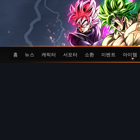
홈
뉴스
캐릭터
서포터
소환
이벤트
아이템