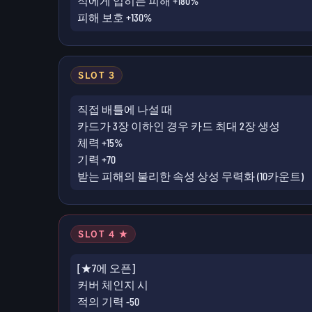
적에게 입히는 피해 +180%
피해 보호 +130%
SLOT 3
직접 배틀에 나설 때
카드가 3장 이하인 경우 카드 최대 2장 생성
체력 +15%
기력 +70
받는 피해의 불리한 속성 상성 무력화 (10카운트)
SLOT 4
[★7에 오픈]
커버 체인지 시
적의 기력 -50