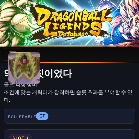
악랄한 짓이었다
골드 각성 장비
조건에 맞는 캐릭터가 장착하면 슬롯 효과를 부여할 수 있
다.
GT
EQUIPPABLE
SLOT 1