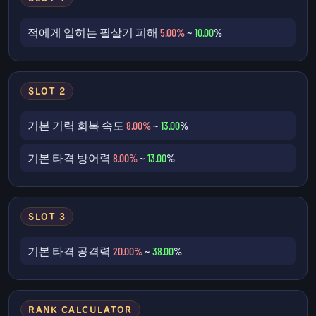
적에게 입히는 필살기 피해
5.00%
~
10.00
%
SLOT 2
기본 기력 회복 속도
8.00%
~
13.00
%
기본 타격 방어력
8.00%
~
13.00
%
SLOT 3
기본 타격 공격력
20.00%
~
38.00
%
RANK CALCULATOR