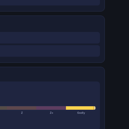
Z
Z+
Godly