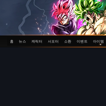
홈
뉴스
캐릭터
서포터
소환
이벤트
아이템