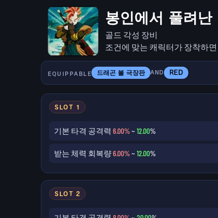
봉인에서 풀려난
골드 각성 장비
조건에 맞는 캐릭터가 장착하면 
드래곤 볼 극장판
RED
AND
EQUIPPABLE
SLOT 1
기본 타격 공격력
6.00%
~
12.00
%
받는 체력 회복량
6.00%
~
12.00
%
SLOT 2
기본 타격 공격력
8.00%
~
20.00
%