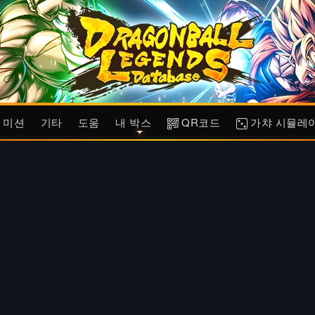
미션
기타
도움
내 박스
QR코드
가챠 시뮬레