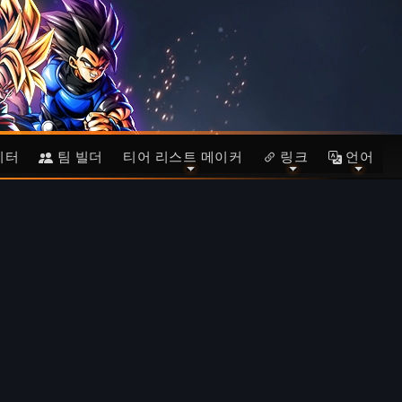
이터
팀 빌더
티어 리스트 메이커
링크
언어