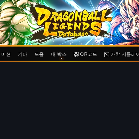
미션
기타
도움
내 박스
QR코드
가챠 시뮬레