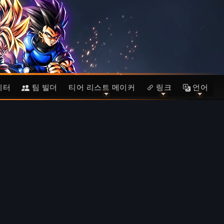
이터
팀 빌더
티어 리스트 메이커
링크
언어