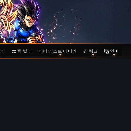
이터
팀 빌더
티어 리스트 메이커
링크
언어