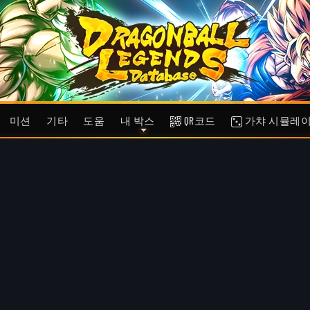
미션
기타
도움
내 박스
QR코드
가챠 시뮬레