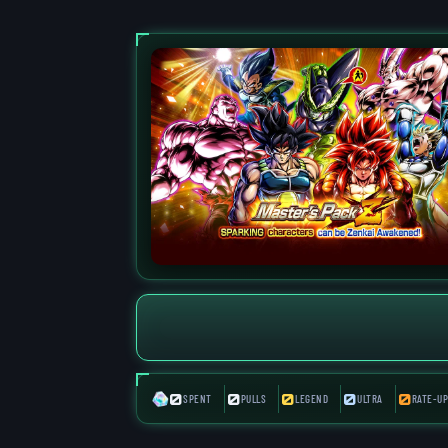
0
0
0
0
0
SPENT
PULLS
LEGEND
ULTRA
RATE-UP