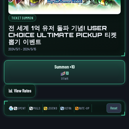
TICKET SUMMON
전 세계 1억 유저 돌파 기념! USER
CHOICE ULTIMATE PICKUP 티켓
뽑기 이벤트
2024/5/1 – 2024/5/15
Summon ×10
10
1/1 left
📊 View Rates
0
0
0
0
0
Reset
SPENT
PULLS
LEGEND
ULTRA
RATE-UP