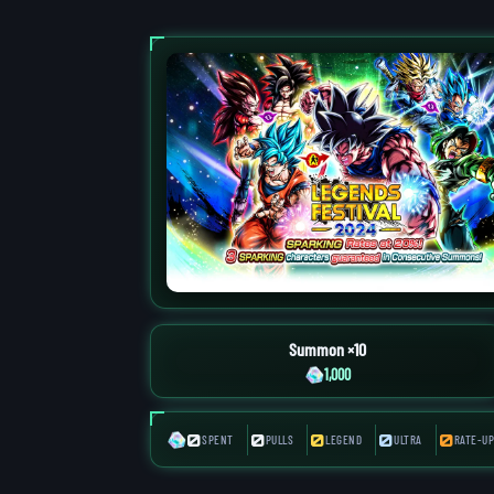
Summon ×10
1,000
0
0
0
0
0
SPENT
PULLS
LEGEND
ULTRA
RATE-UP