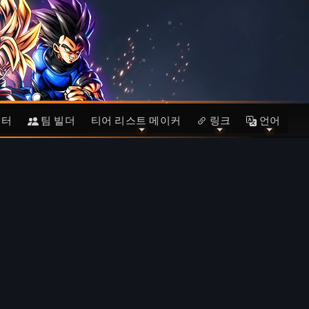
이터
팀 빌더
티어 리스트 메이커
링크
언어