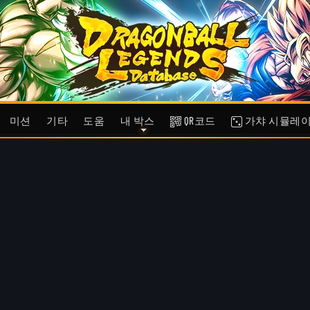
미션
기타
도움
내 박스
QR코드
가챠 시뮬레