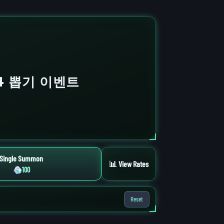
4 뽑기 이벤트
Single Summon
📊 View Rates
100
Reset